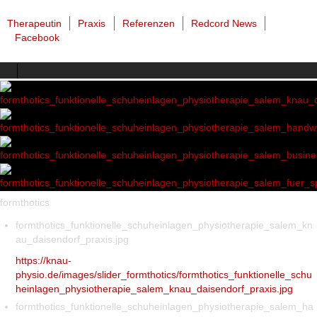
Therapeutin
Praxis
Referenzen
Redcord News
Facebook
formthotics
formthotics_funktionelle_schuheinlagen_physiotherapie_salem_kn
au_daisendorf_praxis.jpg
https://knau-
physio.de/images/slider_formthotics/formthotics_funktionelle_schu
heinlagen_physiotherapie_salem_knau_daisendorf_praxis.jpg
formthotics_funktionelle_schuheinlagen_physiotherapie_salem_ha